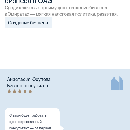
бизнеса в ОАЭ
Среди ключевых преимуществ ведения бизнеса
в Эмиратах — мягкая налоговая политика, развитая
банковская система, стабильная экономическая
Создание бизнеса
и политическая ситуация в стране, удобная
международная система расчётов. Правительство
поддерживает предпринимателей и предлагает разные
государственные программы и льготы, что упрощает
ведение бизнеса в ОАЭ и открывает множество
возможностей.
Анастасия Юсупова
Бизнес-консультант
С вами будет работать
один персональный
консультант — от первой