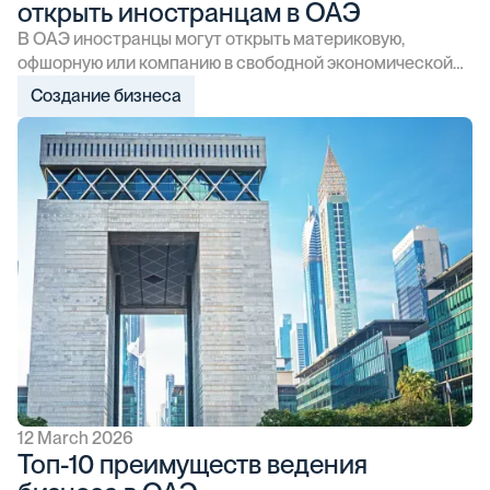
открыть иностранцам в ОАЭ
В ОАЭ иностранцы могут открыть материковую,
офшорную или компанию в свободной экономической
зоне. Материковые могут работать в любой точке
Создание бизнеса
Эмиратов и практически во всех направлениях,
но для некоторых видов деятельности может
понадобиться местный партнёр. Компании,
зарегистрированные в СЭЗ, могут работать только
в свободных экономических зонах или за пределами
страны. Им предоставляется ряд налоговых льгот,
и для открытия не нужен местный партнёр. Офшорные
компании могут вести деятельность только
за пределами ОАЭ, но им доступны льготы
и преимущества, предусмотренные в Эмиратах
для международного бизнеса.
12 March 2026
Топ-10 преимуществ ведения