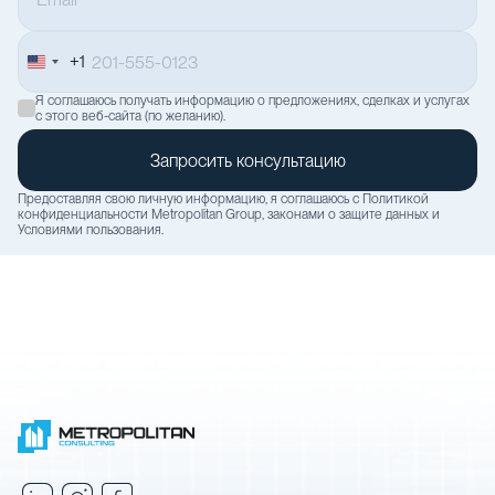
+1
United
States
Я соглашаюсь получать информацию о предложениях, сделках и услугах
+1
с этого веб-сайта (по желанию).
Предоставляя свою личную информацию, я соглашаюсь с
Политикой
конфиденциальности
Metropolitan Group, законами о защите данных и
Условиями пользования
.