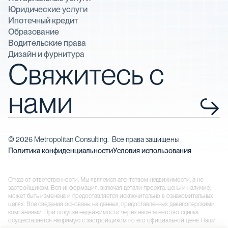
Юридические услуги
Ипотечный кредит
Образование
Водительские права
Дизайн и фурнитура
Свяжитесь с
нами
©
2026
Metropolitan Consulting. Все права защищены
Политика конфиденциальности
Условия использования
Отказ от ответственности. Мы являемся агентством недвижимости, а не
застройщиком. Вся информация, включая детали проекта, цены и наличие,
может быть изменена и предоставляется исключительно в ознакомительных
целях. Все сведения основаны на данных, предоставленных девелоперскими
компаниями. При покупке недвижимости через наше агентство сделка
осуществляется напрямую с застройщиком по его официальной цене. Наши