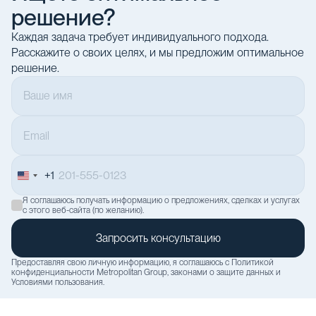
решение?
Каждая задача требует индивидуального подхода.
Расскажите о своих целях, и мы предложим оптимальное
решение.
+1
United
States
Я соглашаюсь получать информацию о предложениях, сделках и услугах
+1
с этого веб-сайта (по желанию).
Предоставляя свою личную информацию, я соглашаюсь с
Политикой
конфиденциальности
Metropolitan Group, законами о защите данных и
Условиями пользования
.