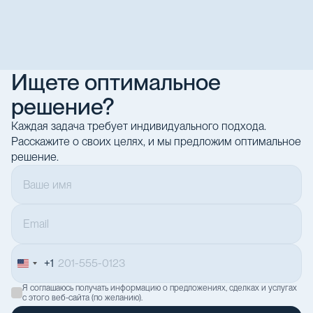
Ищете оптимальное
решение?
Каждая задача требует индивидуального подхода.
Расскажите о своих целях, и мы предложим оптимальное
решение.
+1
United
States
Я соглашаюсь получать информацию о предложениях, сделках и услугах
+1
с этого веб-сайта (по желанию).