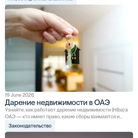
оформлено напрямую на физлицо, этот капитал уязвим:
личные споры, развод, претензии кредиторов или
непредвиденные события могут привести к заморозке
активов и долгим судебным процедурам. Правильная
структура снимает эти риски — но инструмент нужно
подбирать под конкретную ситуацию, а не «по
умолчанию».
19 June 2026
Дарение недвижимости в ОАЭ
Узнайте, как работает дарение недвижимости (Hiba) в
ОАЭ — кто имеет право, какие сборы взимаются и
какие шаги нужно пройти для передачи права
Законодательство
собственности без сделки купли-продажи.