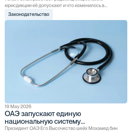
юрисдикции её допускают и что изменилось в
законодательстве ОАЭ в 2025 году.
Законодательство
19 May 2026
ОАЭ запускают единую
национальную систему
медицинского страхования для
Президент ОАЭ Его Высочество шейх Мохамед бин