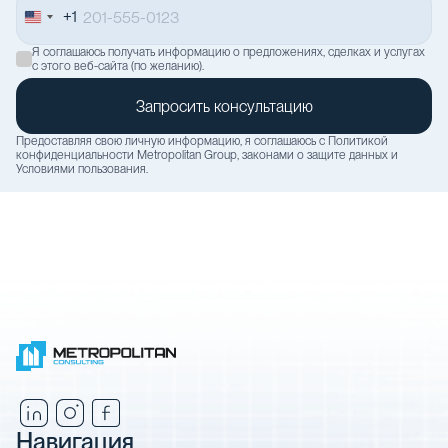
+1
United
States
Я соглашаюсь получать информацию о предложениях, сделках и услугах
+1
с этого веб-сайта (по желанию).
Предоставляя свою личную информацию, я соглашаюсь с
Политикой
конфиденциальности
Metropolitan Group, законами о защите данных и
Условиями пользования
.
Навигация