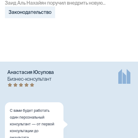
Заид Аль Нахайян поручил внедрить новую
граждан
национальную систему здравоохранения, которая
Законодательство
обеспечит комплексное медицинское покрытие для
всех граждан ОАЭ.
Анастасия Юсупова
Бизнес-консультант
С вами будет работать
один персональный
консультант — от первой
консультации до
результата.